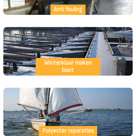
Anti fouling
Winterklaar maken
boot
Polyester reparaties