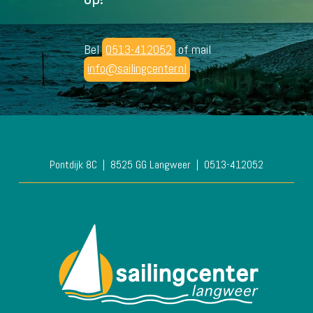
Bel
0513-412052
of mail
info@sailingcenter.nl
Pontdijk 8C
8525 GG Langweer
0513-412052