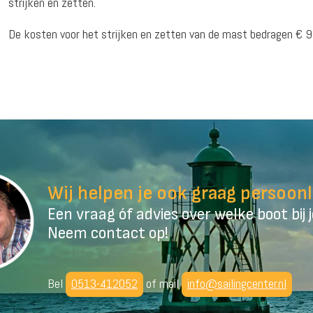
strijken en zetten.
De kosten voor het strijken en zetten van de mast bedragen € 9
Wij helpen je ook graag persoonl
Een vraag óf advies over welke boot bij 
Neem contact op!
Bel
0513-412052
of mail
info@sailingcenter.nl