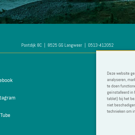
Pontdijk 8C
8525 GG Langweer
0513-412052
Deze website geb
analyseren, mark
cebook
te doen function
geïnstalleerd in
stagram
tablet) bij het 
niet beschadigen
technieken om in
uTube