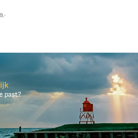
9,-
ijk
je past?