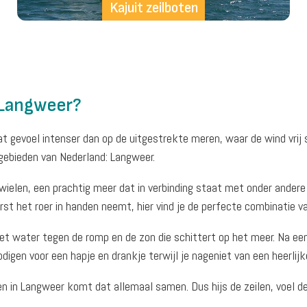
Kajuit zeilboten
 Langweer?
at gevoel intenser dan op de uitgestrekte meren, waar de wind vrij s
lgebieden van Nederland: Langweer.
wielen, een prachtig meer dat in verbinding staat met onder ande
erst het roer in handen neemt, hier vind je de perfecte combinatie 
 het water tegen de romp en de zon die schittert op het meer. Na een
digen voor een hapje en drankje terwijl je nageniet van een heerlijk
 – en in Langweer komt dat allemaal samen. Dus hijs de zeilen, voe