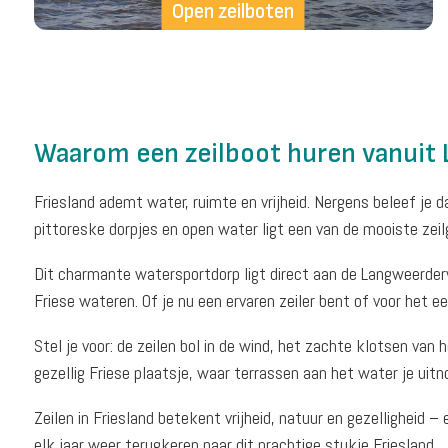
Open zeilboten
Waarom een zeilboot huren vanuit
Friesland ademt water, ruimte en vrijheid. Nergens beleef je d
pittoreske dorpjes en open water ligt een van de mooiste zei
Dit charmante watersportdorp ligt direct aan de Langweerder
Friese wateren. Of je nu een ervaren zeiler bent of voor het e
Stel je voor: de zeilen bol in de wind, het zachte klotsen van
gezellig Friese plaatsje, waar terrassen aan het water je uitno
Zeilen in Friesland betekent vrijheid, natuur en gezelligheid
elk jaar weer terugkeren naar dit prachtige stukje Friesland.