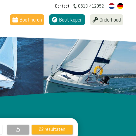
Contact
0513-412052
Boot huren
Boot kopen
Onderhoud
resultaten