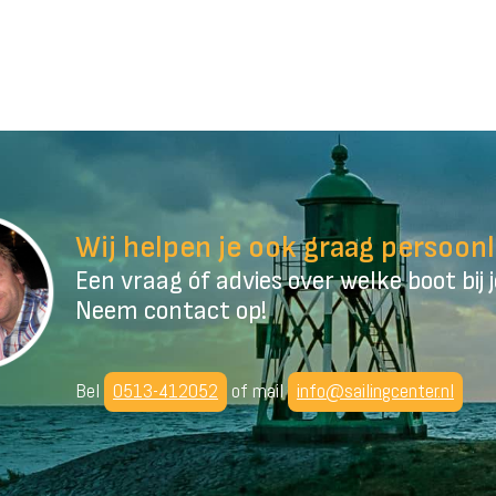
Wij helpen je ook graag persoonl
Een vraag óf advies over welke boot bij 
Neem contact op!
Bel
0513-412052
of mail
info@sailingcenter.nl