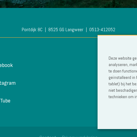
Pontdijk 8C
8525 GG Langweer
0513-412052
Deze website geb
analyseren, mark
cebook
te doen function
geïnstalleerd in
stagram
tablet) bij het 
niet beschadigen
technieken om in
uTube