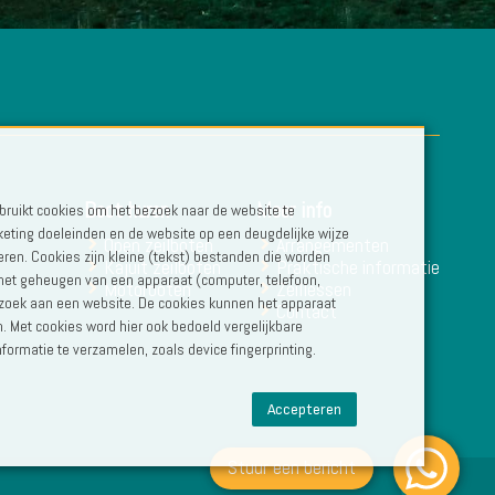
Boot huren
Meer info
ruikt cookies om het bezoek naar de website te
eting doeleinden en de website op een deugdelijke wijze
Open zeilboten
Arrangementen
eren. Cookies zijn kleine (tekst) bestanden die worden
Kajuit zeilboten
Praktische informatie
 het geheugen van een apparaat (computer, telefoon,
Motorboten
Zeillessen
bezoek aan een website. De cookies kunnen het apparaat
Contact
. Met cookies word hier ook bedoeld vergelijkbare
formatie te verzamelen, zoals device fingerprinting.
Accepteren
Stuur een bericht