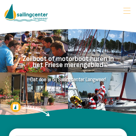
Zeilboot of motorboot huren in
het Friese merengebied
Dat doe je bij Sailingcenter Langweer!