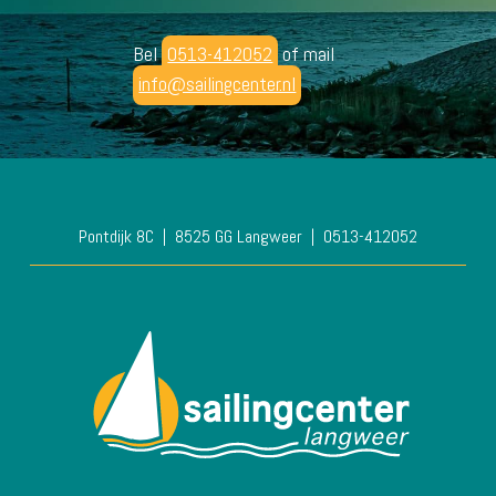
Bel
0513-412052
of mail
info@sailingcenter.nl
Pontdijk 8C
8525 GG Langweer
0513-412052