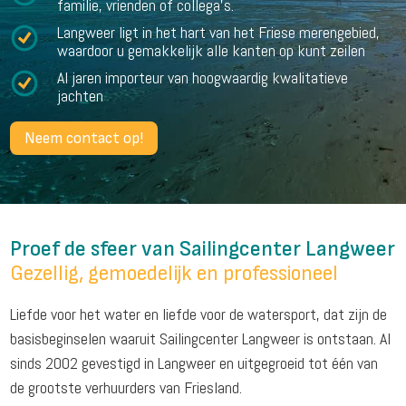
familie, vrienden of collega’s.
Langweer ligt in het hart van het Friese merengebied,
waardoor u gemakkelijk alle kanten op kunt zeilen
Al jaren importeur van hoogwaardig kwalitatieve
jachten
Neem contact op!
Proef de sfeer van Sailingcenter Langweer
Gezellig, gemoedelijk en professioneel
Liefde voor het water en liefde voor de watersport, dat zijn de
basisbeginselen waaruit Sailingcenter Langweer is ontstaan. Al
sinds 2002 gevestigd in Langweer en uitgegroeid tot één van
de grootste verhuurders van Friesland.