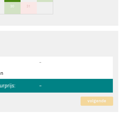
30
31
-
en
rprijs:
-
volgende