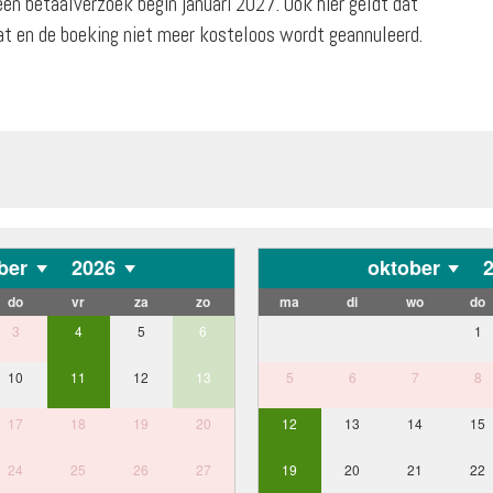
een betaalverzoek begin januari 2027. Ook hier geldt dat
aat en de boeking niet meer kosteloos wordt geannuleerd.
ber
2026
oktober
do
vr
za
zo
ma
di
wo
do
3
4
5
6
1
10
11
12
13
5
6
7
8
17
18
19
20
12
13
14
15
24
25
26
27
19
20
21
22