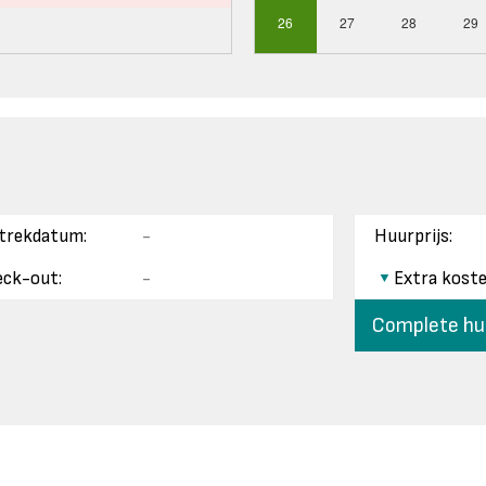
26
27
28
29
trekdatum:
-
Huurprijs:
ck-out:
-
Extra kost
Complete huu