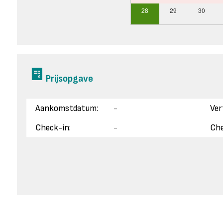
28
29
30
Prijsopgave
Aankomstdatum:
-
Ver
Check-in:
-
Che