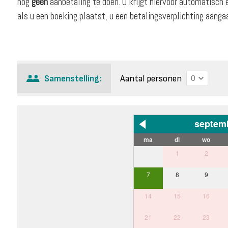
nog
geen
aanbetaling te doen. U krijgt hiervoor automatisch 
als u een boeking plaatst, u een betalingsverplichting aang
Aantal personen
Samenstelling:
septem
ma
di
wo
1
2
7
8
9
14
15
16
21
22
23