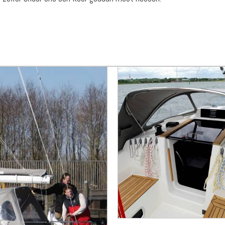
500,- per schadegeval. De borg voor de boot is ook € 500,-.
llende manieren regelen:
en credit-/mastercard te voldoen)
ten/pinnen. Uiterlijk b
innen
2
werkdagen na het inleveren