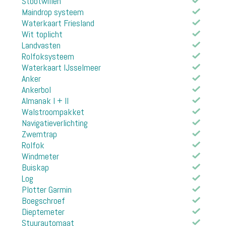
Stootwillen
Maindrop systeem
Waterkaart Friesland
Wit toplicht
Landvasten
Rolfoksysteem
Waterkaart IJsselmeer
Anker
Ankerbol
Almanak I + II
Walstroompakket
Navigatieverlichting
Zwemtrap
Rolfok
Windmeter
Buiskap
Log
Plotter Garmin
Boegschroef
Dieptemeter
Stuurautomaat