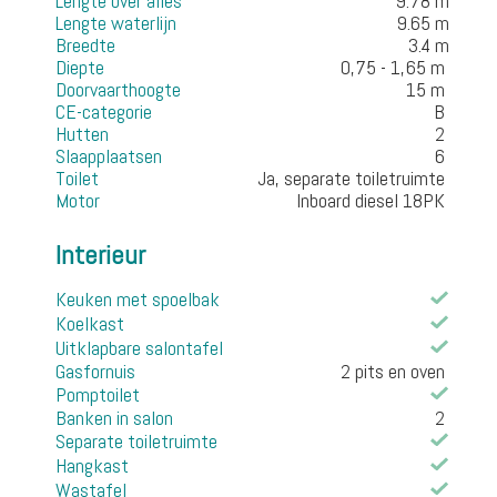
Lengte over alles
9.78 m
Lengte waterlijn
9.65 m
Breedte
3.4 m
Diepte
0,75 - 1,65 m
Doorvaarthoogte
15 m
CE-categorie
B
Hutten
2
Slaapplaatsen
6
Toilet
Ja, separate toiletruimte
Motor
Inboard diesel 18PK
Interieur
Keuken met spoelbak
Koelkast
Uitklapbare salontafel
Gasfornuis
2 pits en oven
Pomptoilet
Banken in salon
2
Separate toiletruimte
Hangkast
Wastafel