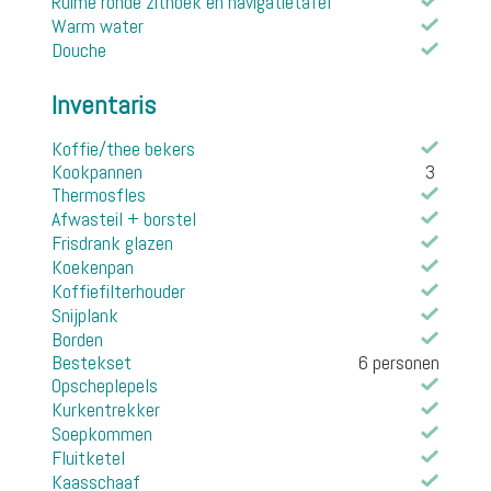
Ruime ronde zithoek en navigatietafel
Warm water
Douche
Inventaris
Koffie/thee bekers
Kookpannen
3
Thermosfles
Afwasteil + borstel
Frisdrank glazen
Koekenpan
Koffiefilterhouder
Snijplank
Borden
Bestekset
6 personen
Opscheplepels
Kurkentrekker
Soepkommen
Fluitketel
Kaasschaaf