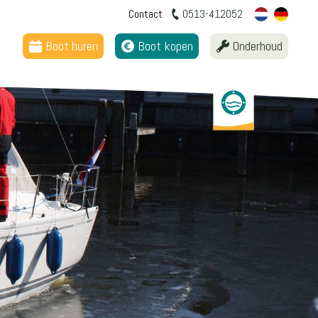
Contact
0513-412052
Boot huren
Boot kopen
Onderhoud