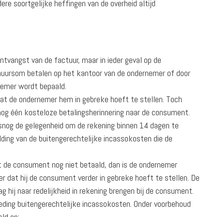
ere soortgelijke heffingen van de overheid altijd
vangst van de factuur, maar in ieder geval op de
huursom betalen op het kantoor van de ondernemer of door
nemer wordt bepaald.
r dat de ondernemer hem in gebreke hoeft te stellen. Toch
nog één kosteloze betalingsherinnering naar de consument.
alsnog de gelegenheid om de rekening binnen 14 dagen te
ding van de buitengerechtelijke incassokosten die de
eft de consument nog niet betaald, dan is de ondernemer
r dat hij de consument verder in gebreke hoeft te stellen. De
 hij naar redelijkheid in rekening brengen bij de consument.
eding buitengerechtelijke incassokosten. Onder voorbehoud
ld op: