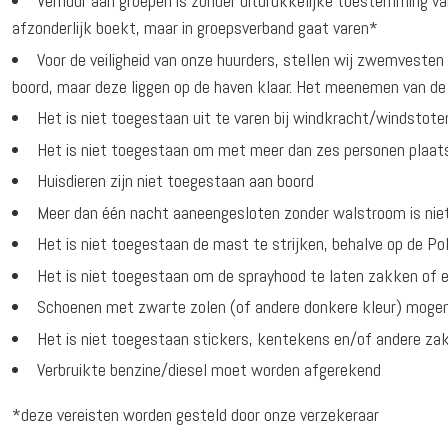
Verhuur aan groepen is zonder uitdrukkelijke toestemming van
afzonderlijk boekt, maar in groepsverband gaat varen*
Voor de veiligheid van onze huurders, stellen wij zwemvesten
boord, maar deze liggen op de haven klaar. Het meenemen van de
Het is niet toegestaan uit te varen bij windkracht/windstot
Het is niet toegestaan om met meer dan zes personen plaats
Huisdieren zijn niet toegestaan aan boord
Meer dan één nacht aaneengesloten zonder walstroom is nie
Het is niet toegestaan de mast te strijken, behalve op de Po
Het is niet toegestaan om de sprayhood te laten zakken of e
Schoenen met zwarte zolen (of andere donkere kleur) mogen
Het is niet toegestaan stickers, kentekens en/of andere zak
Verbruikte benzine/diesel moet worden afgerekend
*deze vereisten worden gesteld door onze verzekeraar