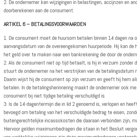
De ondernemer kan wijzigingen in belastingen, accijnzen en and
doorberekenen aan de consument.
ARTIKEL 6 – BETALINGSVOORWAARDEN
De consument moet de huursom betalen binnen 14 dagen na ont­
aanvangsdatum van de overeengekomen huurperiode. Hij kan de 
het geld over te maken naar een bankrekening die door de onder
Als de consument niet op tijd betaalt, is hij in verzuim zonde
stuurt de ondernemer na het verstrijken van de betalingsdatum 
Daarin wijst hij de consument op zijn verzuim en geeft hij hem 
betalen. In de betalingsherinnering maakt de ondernemer ook mel
consument bij niet tijdige betaling verschuldigd is.
Is de 14-dagentermijn die in lid 2 genoemd is, verlopen en he
bevoegd om betaling van het verschuldigde bedrag te eisen, zonde
buitengerechtelijke incassokosten die daaraan verbonden zijn, mag
Hiervoor gelden maximumbedragen die staan in het Besluit vergo
van wettelijke wijzigingen zijn deze maximumbedragen vastgeste