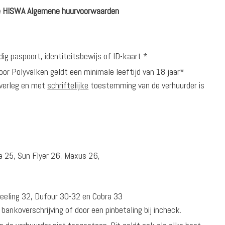
de HISWA Algemene huurvoorwaarden
dig paspoort, identiteitsbewijs of ID-kaart *
voor Polyvalken geldt een minimale leeftijd van 18 jaar*
overleg en met
schriftelijke
toestemming van de verhuurder is
25, Sun Flyer 26, Maxus 26,
0
eling 32, Dufour 30-32 en Cobra 33
bankoverschrijving of door een pinbetaling bij incheck.