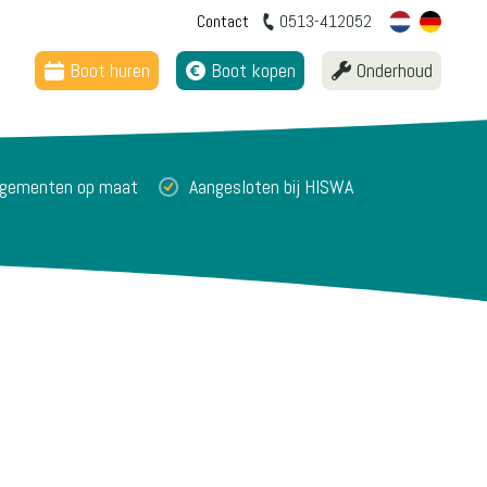
Contact
0513-412052
Boot huren
Boot kopen
Onderhoud
angementen op maat
Aangesloten bij HISWA