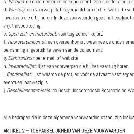
Partijen:
de ondernemer en de consument, zoals onder a en b 
Vaartuig:
een voorwerp dat is gemaakt om op het water te verbl
inventaris die erbij horen. In deze voorwaarden gaat het explicie
vrijetijdsbesteding.
Open zeil- en motorboot:
vaartuig zonder kajuit.
Huurovereenkomst:
een overeenkomst waarmee de ondernemer zi
bemanning in gebruik te geven aan de consument.
Elektronisch:
per e-mail of website.
Inventarislijst:
lijst van voorwerpen die bij het vaartuig horen.
Conditielijst:
lijst waarop de partijen vóór de afvaart vastlegge
eventueel aanwezig is.
Geschillencommissie:
de Geschillencommissie Recreatie en Wa
Alle bedragen die in deze algemene voorwaarden staan, zijn inclu
ARTIKEL 2 – TOEPASSELIJKHEID VAN DEZE VOORWAARDEN