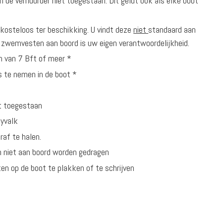
 de verhuurder niet toegestaan. Dit geldt ook als elke boot
 kosteloos ter beschikking. U vindt deze
niet
standaard aan
 zwemvesten aan boord is uw eigen verantwoordelijkheid.
en van 7 Bft of meer *
 te nemen in de boot *
t toegestaan
lyvalk
raf te halen.
 niet aan boord worden gedragen
en op de boot te plakken of te schrijven