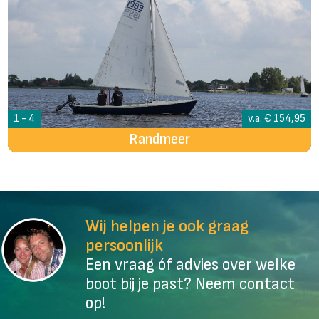
1 - 4
v.a. € 154,95
Randmeer
Wij helpen je ook graag
persoonlijk
Een vraag óf advies over welke
boot bij je past? Neem contact
op!