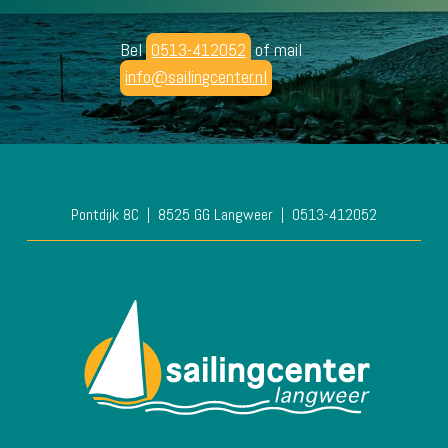
Bel
0513-412052
of mail
info@sailingcenter.nl
Pontdijk 8C
8525 GG Langweer
0513-412052