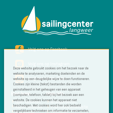
Volg ons op Facebook
Volg ons op Instagram
Deze website gebruikt cookies om het bezoek naar de
website te analyseren, marketing doeleinden en de
Volg ons op YouTube
website op een deugdelijke wijze te doen functioneren.
Cookies zijn kleine (tekst) bestanden die worden
geïnstalleerd in het geheugen van een apparaat
Boot huren
Meer info
(computer, telefoon, tablet) bij het bezoek aan een
website. De cookies kunnen het apparaat niet
Open zeilboten
Arrangementen
beschadigen. Met cookies word hier ook bedoeld
Kajuit zeilboten
Praktische informatie
vergelijkbare technieken om informatie te verzamelen,
Motorboten
Zeillessen