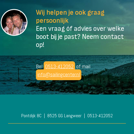
Wij helpen je ook graag
persoonlijk
Een vraag óf advies over welke
boot bij je past? Neem contact
op!
Bel
0513-412052
of mail
info@sailingcenter.nl
Pontdijk 8C
8525 GG Langweer
0513-412052