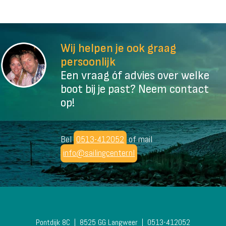
Wij helpen je ook graag
persoonlijk
Een vraag óf advies over welke
boot bij je past? Neem contact
op!
Bel
0513-412052
of mail
info@sailingcenter.nl
Pontdijk 8C
8525 GG Langweer
0513-412052