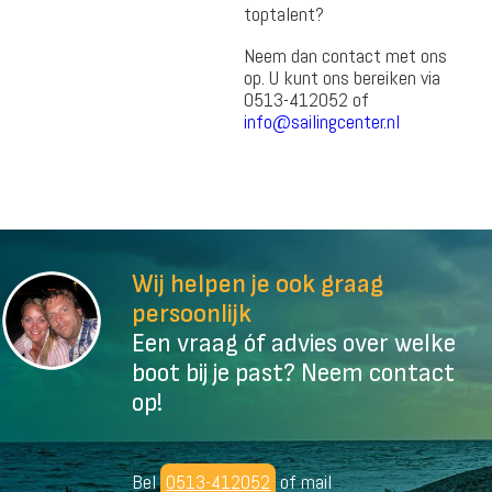
toptalent?
Neem dan contact met ons
op. U kunt ons bereiken via
0513-412052 of
info@sailingcenter.nl
Wij helpen je ook graag
persoonlijk
Een vraag óf advies over welke
boot bij je past? Neem contact
op!
Bel
0513-412052
of mail