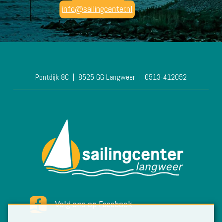
info@sailingcenter.nl
Pontdijk 8C
8525 GG Langweer
0513-412052
Volg ons op Facebook