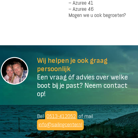
– Azuree 41
– Azuree 46
Mogen we u ook begroeten?
Wij helpen je ook graag
persoonlijk
Een vraag óf advies over welke
boot bij je past? Neem contact
op!
Bel
0513-412052
of mail
info@sailingcenter.nl