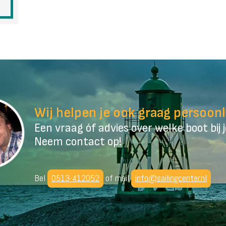
Wij helpen je ook graag persoonl
Een vraag óf advies over welke boot bij 
Neem contact op!
Bel
0513-412052
of mail
info@sailingcenter.nl