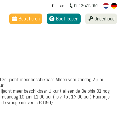
Contact
0513-412052
Boot huren
Boot kopen
Onderhoud
eiljacht meer beschikbaar. Alleen voor zondag 2 juni
r.
ljacht meer beschikbaar. U kunt alleen de Delphia 31 nog
 maandag 10 juni 11.00 uur (i.p.v. tot 17.00 uur) Huurprijs
de vroege inlever is € 650,-.