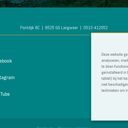
Pontdijk 8C
8525 GG Langweer
0513-412052
Deze website geb
analyseren, mark
cebook
te doen function
geïnstalleerd in
stagram
tablet) bij het 
niet beschadigen
technieken om in
uTube