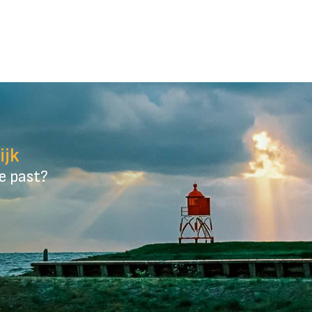
ijk
je past?