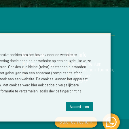
Boot huren
Meer info
ruikt cookies om het bezoek naar de website te
eting doeleinden en de website op een deugdelijke wijze
Open zeilboten
Arrangementen
eren. Cookies zijn kleine (tekst) bestanden die worden
Kajuit zeilboten
Praktische informatie
 het geheugen van een apparaat (computer, telefoon,
Motorboten
Zeillessen
bezoek aan een website. De cookies kunnen het apparaat
Contact
. Met cookies word hier ook bedoeld vergelijkbare
formatie te verzamelen, zoals device fingerprinting.
Accepteren
Stuur een bericht