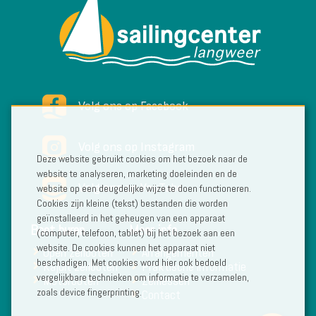
Volg ons op Facebook
Volg ons op Instagram
Deze website gebruikt cookies om het bezoek naar de
website te analyseren, marketing doeleinden en de
Volg ons op YouTube
website op een deugdelijke wijze te doen functioneren.
Cookies zijn kleine (tekst) bestanden die worden
geïnstalleerd in het geheugen van een apparaat
Boot huren
Meer info
(computer, telefoon, tablet) bij het bezoek aan een
website. De cookies kunnen het apparaat niet
Open zeilboten
Arrangementen
beschadigen. Met cookies word hier ook bedoeld
Kajuit zeilboten
Praktische informatie
vergelijkbare technieken om informatie te verzamelen,
Motorboten
Zeillessen
zoals device fingerprinting.
Contact