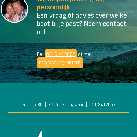
persoonlijk
Een vraag óf advies over welke
boot bij je past? Neem contact
op!
Bel
0513-412052
of mail
info@sailingcenter.nl
Pontdijk 8C
8525 GG Langweer
0513-412052