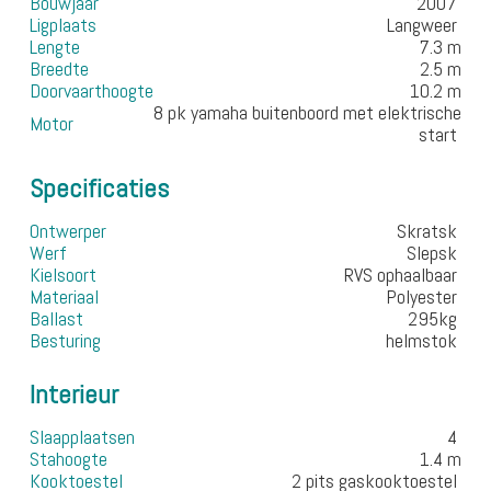
Bouwjaar
2007
Ligplaats
Langweer
Lengte
7.3 m
Breedte
2.5 m
Doorvaarthoogte
10.2 m
8 pk yamaha buitenboord met elektrische
Motor
start
Specificaties
Ontwerper
Skratsk
Werf
Slepsk
Kielsoort
RVS ophaalbaar
Materiaal
Polyester
Ballast
295kg
Besturing
helmstok
Interieur
Slaapplaatsen
4
Stahoogte
1.4 m
Kooktoestel
2 pits gaskooktoestel