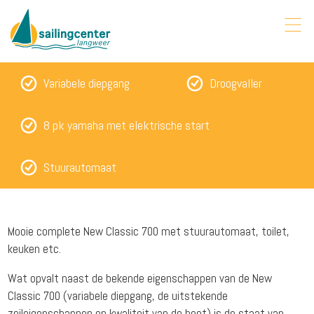
Variabele diepgang
Droogvaller
8 pk yamaha met elektrische start
Stuurautomaat
Mooie complete New Classic 700 met stuurautomaat, toilet,
keuken etc.
Wat opvalt naast de bekende eigenschappen van de New
Classic 700 (variabele diepgang, de uitstekende
zeileigenschappen en kwaliteit van de boot) is de staat van